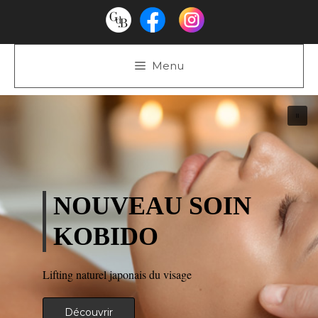
Menu
NOUVEAU SOIN
KOBIDO
Lifting naturel japonais du visage
Découvrir